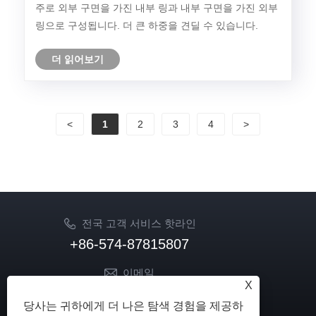
주로 외부 구면을 가진 내부 링과 내부 구면을 가진 외부
링으로 구성됩니다. 더 큰 하중을 견딜 수 있습니다.
더 읽어보기
<
1
2
3
4
>
전국 고객 서비스 핫라인
+86-574-87815807
이메일
X
sale02@hkdongzhou.com
당사는 귀하에게 더 나은 탐색 경험을 제공하
market@hkdongzhou.com