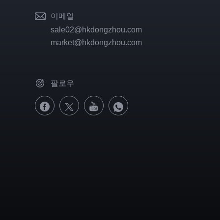
이메일
sale02@hkdongzhou.com
market@hkdongzhou.com
팔로우