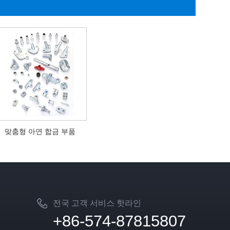
맞춤형 아연 합금 부품
전국 고객 서비스 핫라인
+86-574-87815807