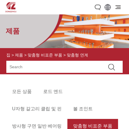
제품
집
>
제품
>
맞춤형 비표준 부품
> 맞춤형 연계
모든 상품
로드 엔드
U자형 갈고리 클립 및 핀
볼 조인트
방사형 구면 일반 베어링
맞춤형 비표준 부품