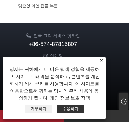
맞춤형 아연 합금 부품
전국 고객 서비스 핫라인
+86-574-87815807
이메일
X
sale02@hkdongzhou.com
당사는 귀하에게 더 나은 탐색 경험을 제공하
market@hkdongzhou.com
고, 사이트 트래픽을 분석하고, 콘텐츠를 개인
팔로우
화하기 위해 쿠키를 사용합니다. 이 사이트를
이용함으로써 귀하는 당사의 쿠키 사용에 동
의하게 됩니다.
개인 정보 보호 정책
거부하다
수용하다
저작권 © 2024 닝보 동저우 전송 유한 회사 판권 소유.
whatsapp
이메일
Links
|
Sitemap
|
RSS
|
XML
|
개인 정보 보호 정책
|