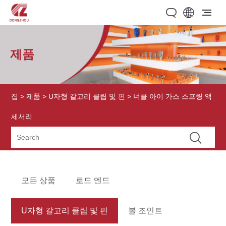
제품
집
>
제품
>
U자형 갈고리 클립 및 핀
> 너클 아이 가스 스프링 액
세서리
모든 상품
로드 엔드
U자형 갈고리 클립 및 핀
볼 조인트