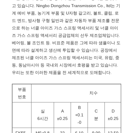
고 있습니다. Ningbo Dongzhou Transmission Co., ltd는 기
계 예비 부품, 농기계 부품 및 U자형 갈고리, 볼트, 클립, 로
드 엔드, 방사형 구형 일반과 같은 자동차 부품 제조를 전문
으로 하는 너클 아이즈 가스 스프링 액세서리 및 너클 아이
즈 가스 스프링 액세서리 공급업체의 선두 제조업체입니다.
베어링, 볼 조인트 등. 비표준 제품은 그에 따라 샘플이나 도
면에 따라 설계하고 생산에 투입할 수 있습니다. 공장에서
제조된 너클 아이즈 가스 스프링 액세서리는 미국, 유럽, 중
동, 동남아시아 등 국내외 시장에서 호평을 받고 있습니다.
우리는 또한 이러한 제품을 전 세계적으로 도매합니다.
부품
치수
번호
B
실
A
C
D
E
+0.1
6시간
±0.25
분
±0.25
±0.
-0
FKE5
M5x0.8
22
6.10
9.00
12.50
12.